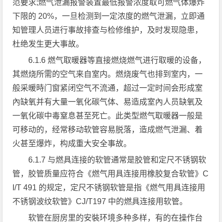
范要求;燃气泄漏报警装置最低报警浓度取可燃气体爆炸
下限的 20%，一旦检测到一定浓度的燃气泄漏，立即通
知管理人员进行事故排查与检修维护，及时发现隐患，
杜绝发生更大事故。
6.1.6 燃气取暖器等直接燃烧燃气进行取暖的设备，
其燃烧所需的空气来自室内。燃烧废气也排到室内，一
般采暖時门窗紧闭空气不流通，超过一定时间会形成室
內缺氧并有大量一氧化碳气体、易造成室內人员缺氧及
一氧化碳中毒窒息甚至死亡。此类型燃气取暖器一般是
可移动的，经常移动软管容易脱落，造成燃气泄漏、着
火甚至爆炸，构成重大安全事故。
6.1.7 与燃具连接的软管通常是胶管和定尺不锈钢软
管，胶管质量应符合《燃气用具连接用橡胶复合软管》C
I/T 491 的规定，定尺不锈钢软管是指《燃气用具连接用
不锈钢波纹软管》CJ/T197 中的燃具连接用软管。
软管在厨房里的安裝环境多种多样，有的在操作台