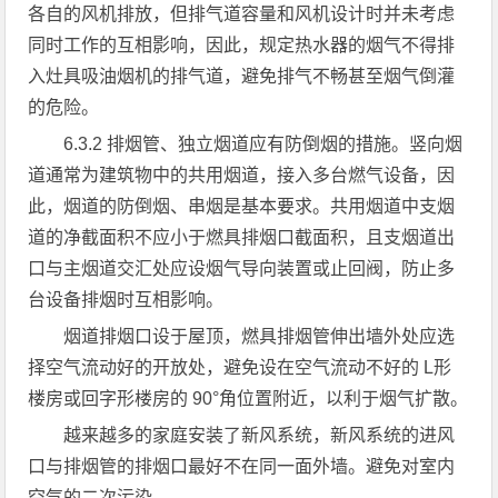
各自的风机排放，但排气道容量和风机设计时并未考虑
同时工作的互相影响，因此，规定热水器的烟气不得排
入灶具吸油烟机的排气道，避免排气不畅甚至烟气倒灌
的危险。
6.3.2 排烟管、独立烟道应有防倒烟的措施。竖向烟
道通常为建筑物中的共用烟道，接入多台燃气设备，因
此，烟道的防倒烟、串烟是基本要求。共用烟道中支烟
道的净截面积不应小于燃具排烟口截面积，且支烟道出
口与主烟道交汇处应设烟气导向装置或止回阀，防止多
台设备排烟时互相影响。
烟道排烟口设于屋顶，燃具排烟管伸出墙外处应选
择空气流动好的开放处，避免设在空气流动不好的 L形
楼房或回字形楼房的 90°角位置附近，以利于烟气扩散。
越来越多的家庭安装了新风系统，新风系统的进风
口与排烟管的排烟口最好不在同一面外墙。避免对室内
空气的二次污染。