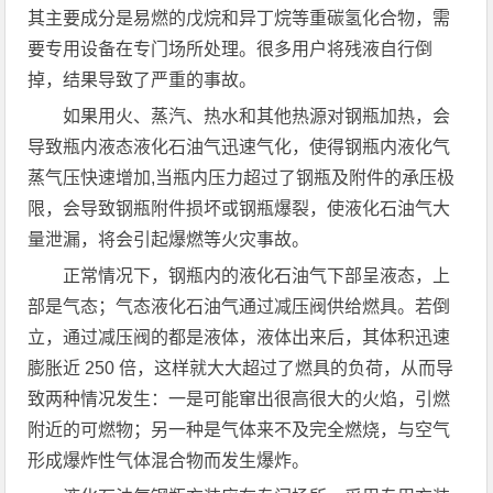
其主要成分是易燃的戊烷和异丁烷等重碳氢化合物，需
要专用设备在专门场所处理。很多用户将残液自行倒
掉，结果导致了严重的事故。
如果用火、蒸汽、热水和其他热源对钢瓶加热，会
导致瓶内液态液化石油气迅速气化，使得钢瓶内液化气
蒸气压快速增加,当瓶内压力超过了钢瓶及附件的承压极
限，会导致钢瓶附件损坏或钢瓶爆裂，使液化石油气大
量泄漏，将会引起爆燃等火灾事故。
正常情况下，钢瓶内的液化石油气下部呈液态，上
部是气态；气态液化石油气通过减压阀供给燃具。若倒
立，通过减压阀的都是液体，液体出来后，其体积迅速
膨胀近 250 倍，这样就大大超过了燃具的负荷，从而导
致两种情况发生：一是可能窜出很高很大的火焰，引燃
附近的可燃物；另一种是气体来不及完全燃烧，与空气
形成爆炸性气体混合物而发生爆炸。