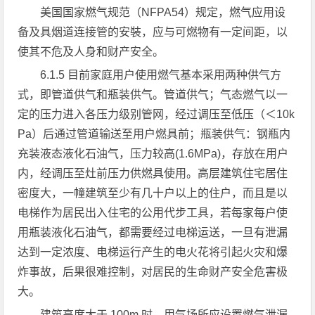
美国国家燃气规范（NFPA54）规定，燃气应用设
备及具烟道连接管的安裝，应与可燃物有一定间距，以
使其不危及人身和财产安全。
6.1.5 目前家庭用户使用燃气基本采用两种供气方
式，即管道供气和瓶装供气。管道供气；气态燃气以一
定的压力进入各压力级别管网，经过调压至低压（＜10k
Pa）后通过管道输送至用户燃具前；瓶装供气：钢瓶内
充装液态液化石油气，压力较高(1.6MPa)，存放在用户
内，经调压至灶前压力供燃具使用。高层建筑住宅居住
密度大，一幢建筑至少有几十户以上的住户，而且是以
电梯作为居民出入住宅的公用代步工具，若每家每户使
用瓶装液化石油气，都需要经过电梯运送，一旦有泄漏
达到一定浓度、电梯运行产生的电火花将引起火灾和爆
炸事故，后果很难控制，对居民的生命财产安全危害极
大。
建筑高度大于 100m 时，用气场所应设置燃气泄漏