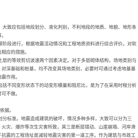
，大致应包括地段划分、液化判别，不利地段的地质、地貌、地形条
等。
察阶段进行，根据地震活动情况和工程地质资料进行综合评价。对软
出相应的措施。
土层的等效剪切波速两个因素决定。对于多层砌体结构，场地类别与
：对深基础和桩基，均不改变其场地类别，必要时可通过考虑地基基
地震作用。
包括不同变形状态下的动变形模量和阻尼比，是为了在采用时程分析
时可不做。
依据。
划分标准。地震造成建筑的破坏，情况多种多样，大致可以分为三
、火灾、爆炸等次生灾害所致，其三是断层错动、山崖崩塌、河岸滑
于抗震的工程场址是减轻地震灾害的第一道工序。作为建筑与市政工