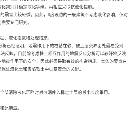
液化判别并确定液化等级，再相应采取抗液化措施。
筑的震害比较轻微。因此，6度设防的一般建筑不考虑液化影响，仅对
则需要专门研究。
据、液化指数和处理措施。
分析已经证明，地震作用下的桩基在软、硬土层交界面处最易受到
无法反映，目前除考虑桩土相互作用的地震反应分析可以较好地反映
在地震作用下的安全，因此必须采取有效的构造措施。本条的要点在
是保证液化土和震陷软土中桩基安全的关键。
全部消除液化沉陷时对桩端伸入稳定土层的最小长度采用。
和配筋量。