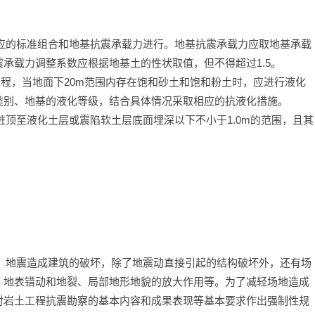
应的标准组合和地基抗震承载力进行。地基抗震承载力应取地基承载
承载力调整系数应根据地基土的性状取值，但不得超过1.5。
程，当地面下20m范围内存在饱和砂土和饱和粉土时，应进行液化
类别、地基的液化等级，结合具体情况采取相应的抗液化措施。
顶至液化土层或震陷软土层底面埋深以下不小于1.0m的范围，且其
，地震造成建筑的破坏，除了地震动直接引起的结构破坏外，还有场
、地表错动和地裂、局部地形地貌的放大作用等。为了减轻场地造成
对岩土工程抗震勘察的基本内容和成果表现等基本要求作出强制性规