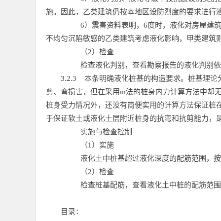
施。因此，乙类建筑仍按本地区设防烈度的要求进行
6）震害资料表明，6度时，液化对房屋建
不均匀沉陷敏感的乙类建筑考虑液化影响，甲类建筑
（2）检查
检查液化判别，查看勘察报告的液化判别依
3.2.3
本条明确液化桩基的构造要求。桩基理论
剪、弯损害，但在采用m法的桩身内力计算方法中却
桩身受力情况外，还没有简便实用的计算方法保证桩
于保证软土或液化土层附近桩身的抗弯和抗剪能力，
实施与检查控制
（1）实施
液化土中桩基超过液化深度的配筋范围，按
（2）检查
检查桩基配筋，查看液化土中桩的配筋范围
目录：