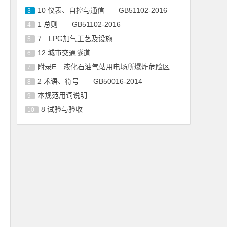
10 仪表、自控与通信——GB51102-2016
3
1 总则——GB51102-2016
4
7 LPG加气工艺及设施
5
12 城市交通隧道
6
附录E 液化石油气站用电场所爆炸危险区域等级和范围划分
7
2 术语、符号——GB50016-2014
8
本规范用词说明
9
8 试验与验收
10