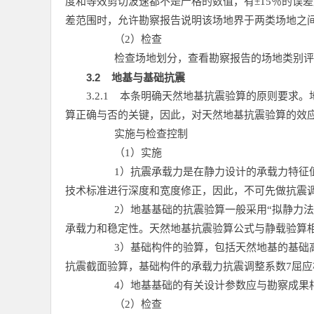
度和等效剪切波速都不是严格的数值，有±15％的误
差范围时，允许勘察报告说明该场地界于两类场地之
（2）检查
检查场地划分，查看勘察报告的场地类别评
3.2
地基与基础抗震
3.2.1
本条明确天然地基抗震验算的原则要求。
算正确与否的关键，因此，对天然地基抗震验算的效
实施与检查控制
（1）实施
1）抗震承载力是在静力设计的承载力特征
技术标准进行深度和宽度修正，因此，不可先做抗震
2）地基基础的抗震验算一般采用“拟静力
承载力和稳定性。天然地基抗震验算公式与静载验算
3）基础构件的验算，包括天然地基的基础
抗震截面验算，基础构件的承载力抗震调整系数7屈
4）地基基础的有关设计参数应与勘察成果
（2）检查