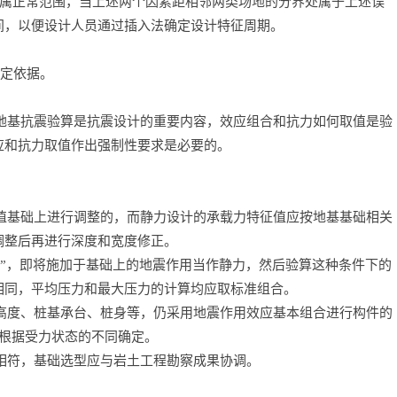
差属正常范围，当上述两个因素距相邻两类场地的分界处属于上述误
间，以便设计人员通过插入法确定设计特征周期。
定依据。
地基抗震验算是抗震设计的重要内容，效应组合和抗力如何取值是验
应和抗力取值作出强制性要求是必要的。
值基础上进行调整的，而静力设计的承载力特征值应按地基基础相关
调整后再进行深度和宽度修正。
法”，即将施加于基础上的地震作用当作静力，然后验算这种条件下的
相同，平均压力和最大压力的计算均应取标准组合。
高度、桩基承台、桩身等，仍采用地震作用效应基本组合进行构件的
应根据受力状态的不同确定。
相符，基础选型应与岩土工程勘察成果协调。