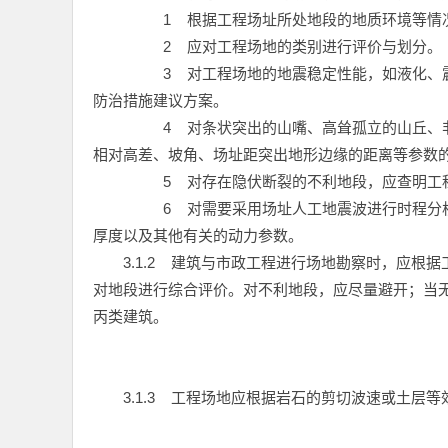
1
根据工程场址所处地段的地质环境等情
2
应对工程场地的类别进行评价与划分。
3
对工程场地的地震稳定性能，如液化、
防治措施建议方案。
4
对条状突出的山嘴、高耸孤立的山丘、
相对高差、坡角、场址距突出地形边缘的距离等参数
5
对存在隐伏断裂的不利地段，应查明工
6
对需要采用场址人工地震波进行时程分
厚度以及其他有关的动力参数。
3.1.2
建筑与市政工程进行场地勘察时，应根据工
对地段进行综合评价。对不利地段，应尽量避开；当
丙类建筑。
3.1.3
工程场地应根据岩石的剪切波速或土层等效