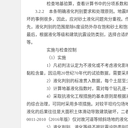
检查地基验算，查看计算书中的分项系数和
3.2.2
本条明确液化判别要求和处理原则。地震
坏的事例很多，因此，应对砂土液化问题充分重视。
先，液化判别的范围是除6度设防外存在饱和砂土和
最后，根据液化等级和建筑抗震设防类别，选择合适
等。
实施与检查控制
（1）实施
1）凡初判法认定为不液化或不考虑液化影
黏粒含量，因沿用20世纪70年代的试验数据，需要
2）液化判别的标准贯入数据，每个土层至
3）计算地基液化指数时，需对每个钻孔逐
4）采取抗液化工程措施的基本原则是根据
的综合治理，可同时采用多项措施。对较平坦均匀场
液化的后果往往是大面积土体滑动导致建筑破坏，二
0011-2010（2016年版）仅对故河道等倾斜场地
5）液化判别、液化等级不按抗震设防类别