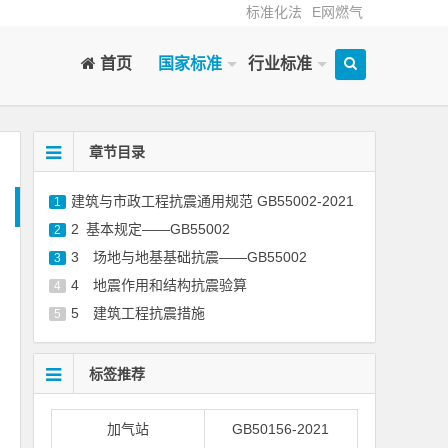
标准化法
E网燃气
首页
国家标准
行业标准
章节目录
建筑与市政工程抗震通用规范 GB55002-2021
1
2 基本规定——GB55002
2
3 场地与地基基础抗震——GB55002
3
4 地震作用和结构抗震验算
4
5 建筑工程抗震措施
5
标签推荐
加气站
GB50156-2021