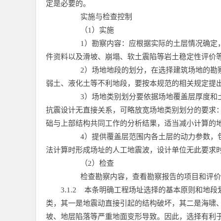
定是必要的。
实施与检查控制
（1）实施
1）勘察内容：应根据实际的土层情况确定
件资料以及滑坡、崩塌、软土震陷等岩土稳定性评价
2）场地地段的划分，在选择建筑场地的勘
弱土、液化土等不利地段，要按本规范的相关规定提
3）场地类别划分要依据场地覆盖层厚度和
抗震设计无直接关系，可略放宽场地类别划分的要求
础与上部结构共同工作的分析结果，适当减小计算的
4）提供覆盖层范围内各土层的动力参数，
法计算时形成场址的人工地震波，设计单位无此要求
（2）检查
检查勘察内容，查看勘察报告的项目和评价
3.1.2
本条明确工程场址选择的基本原则和地段
类，其一是地震动直接引起的结构破坏，其二是海啸
坡、地层陷落等严重地面变形导致。因此，选择有利