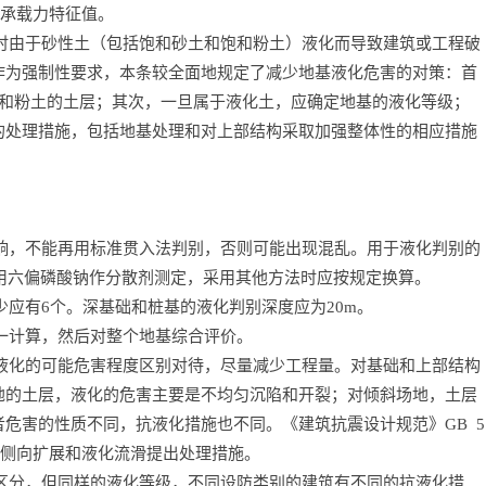
承载力特征值。
时由于砂性土（包括饱和砂土和饱和粉土）液化而导致建筑或工程破
作为强制性要求，本条较全面地规定了减少地基液化危害的对策：首
饱和粉土的土层；其次，一旦属于液化土，应确定地基的液化等级；
的处理措施，包括地基处理和对上部结构采取加强整体性的相应措施
响，不能再用标准贯入法判别，否则可能出现混乱。用于液化判别的
采用六偏磷酸钠作分散剂测定，采用其他方法时应按规定换算。
少应有6个。深基础和桩基的液化判别深度应为20m。
一计算，然后对整个地基综合评价。
液化的可能危害程度区别对待，尽量减少工程量。对基础和上部结构
地的土层，液化的危害主要是不均匀沉陷和开裂；对倾斜场地，土层
者危害的性质不同，抗液化措施也不同。《建筑抗震设计规范》GB
5
的液化侧向扩展和液化流滑提出处理措施。
区分，但同样的液化等级，不同设防类别的建筑有不同的抗液化措