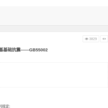
3829
基基础抗震——GB55002
规定: