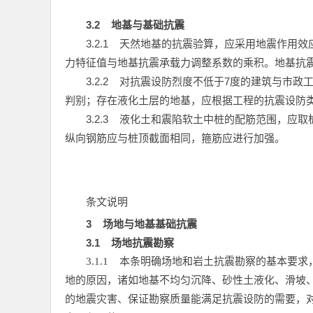
3.2
地基与基础抗震
3.2.1
天然地基的抗震验算，应采用地震作用效
力特征值与地基抗震承载力调整系数的乘积。地基抗震
3.2.2
对抗震设防烈度不低于7度的建筑与市政工
判别；存在液化土层的地基，应根据工程的抗震设防
3.2.3
液化土和震陷软土中桩的配筋范围，应取桩
纵向钢筋应与桩顶截面相同，箍筋应进行加强。
条文说明
3
场地与地基基础抗震
3.1
场地抗震勘察
3.1.1
本条明确场地和岩土抗震勘察的基本要求
地的原因，诸如地基不均匀沉降、砂性土液化、滑坡
的地震灾害、保证勘察质量能满足抗震设防的需要，