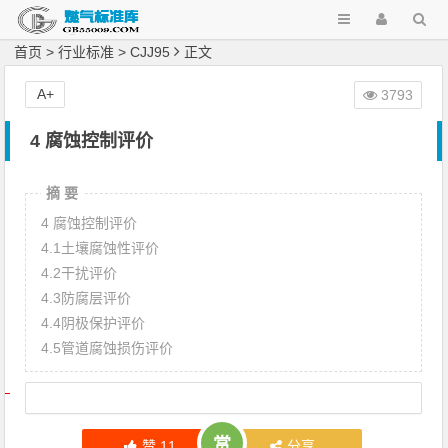
首页
>
行业标准
>
CJJ95
正文
A+
3793
4 腐蚀控制评价
摘 要
4 腐蚀控制评价
4.1土壤腐蚀性评价
4.2干扰评价
4.3防腐层评价
4.4阴极保护评价
4.5管道腐蚀损伤评价
文章导航
赏
赞
11
分享