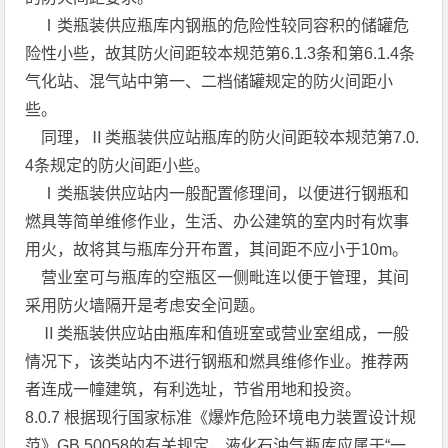
Ⅰ类瓶装供应瓶库内钢瓶的危险性较同容积的储罐危
险性小些，故其防火间距较本规范第6.1.3条和第6.1.4条
气化站、混气站中第一、二档储罐规定的防火间距小
些。
同理，Ⅱ类瓶装供应站瓶库的防火间距较本规范第7.0.
4条规定的防火间距小些。
Ⅰ类瓶装供应站内一般配置修理间，以便进行钢瓶和
燃具等简单维修作业，生活、办公建筑的室内时有炊事
用火，故将其与瓶库分开布置，其间距不应小于10m。
营业室可与瓶库的空瓶区一侧毗连以便于管理，其间
采用防火墙隔开是考虑安全问题。
Ⅱ类瓶装供应站由瓶库和值班室或营业室组成，一般
情况下，该类站内不进行钢瓶和燃具维修作业。推荐两
者连成一幢建筑，有利选址，节省用地和投资。
8.0.7 根据现行国家标准《爆炸危险环境电力装置设计规
范》GB 50058的有关规定，液化石油气瓶库应属于“一