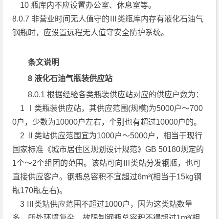
10 瓶库内不应设置办公室、休息室等。
8.0.7 非营业时间无人值守的Ⅲ类瓶库内存有液化石油气
钢瓶时，应设置远程无人值守安全防护系统。
条文说明
8 液化石油气瓶装供应站
8.0.1 根据经验各类瓶装供应站对应的供应户数为：
1 Ⅰ类瓶装供应站，其供应范围(规模)为5000户～700
0户，少数为10000户左右，个别也有超过10000户的。
2 Ⅱ类站供应范围宜为1000户～5000户，相当于现行
国家标准《城市居住区规划设计规范》GB 50180规定的
1个～2个组团的范围。该站可向Ⅲ类站分发钢瓶，也可
直接供应客户。钢瓶总容积不宜超过6m³(相当于15kg钢
瓶170瓶左右)。
3 Ⅲ类站供应范围不超过1000户，因为这类站数量
多，所处环境复杂，故限制钢瓶总容积不得超过1m³(相