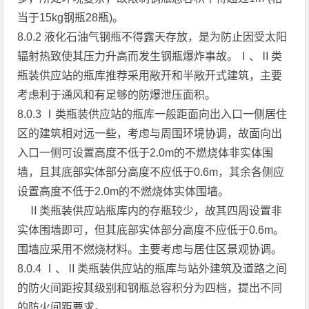
当于15kg钢瓶28瓶)。
8.0.2 液化石油气钢瓶不得露天存放，是为防止因受太阳
辐射热致使其压力升高而发生钢瓶爆炸事故。Ⅰ、Ⅱ类
瓶装供应站的瓶库推荐采用敞开和半敞开式建筑，主要
考虑利于通风和有足够的防爆泄压面积。
8.0.3 Ⅰ类瓶装供应站的瓶库一般距面向出入口一侧居住
区的建筑相对远一些，考虑与周围环境协调，故面向出
入口一侧可设置高度不低于2.0m的不燃烧体非实体围
墙，且其底部实体部分高度不应低于0.6m，其余各侧应
设置高度不低于2.0m的不燃烧体实体围墙。
Ⅱ类瓶装供应站瓶库内的存瓶较少，故其四周设置非
实体围墙即可，但其底部实体部分高度不应低于0.6m。
围墙应采用不燃烧材料。主要考虑与居住区景观协调。
8.0.4 Ⅰ、Ⅱ类瓶装供应站的瓶库与站外建筑及道路之间
的防火间距按其级别和钢瓶总容积分为四档，提出不同
的防火间距要求。