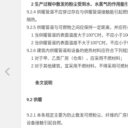
2
生产过程中散发的粉尘受到水、水蒸气的作用能
9.2.4 供暖管道不应穿过存在与供暖管道接触能引
隔热。
9.2.5 供暖管道与可燃物之间应保持一定距离，并应
1 当供暖管道的表面温度大于100℃时，不应小于1
2 当供暖管道的表面温度不大于100℃时，不应小于
9.2.6 建筑内供暖管道和设备的绝热材料应符合下列规
1 对于甲、乙类厂房（仓库），应采用不燃材料；
2 对于其他建筑，宜采用不燃材料，不得采用可燃
条文说明
9.
2
供暖
9.2.1 本条规定主要为防止散发可燃粉尘、纤维的
设备接触引起自燃。