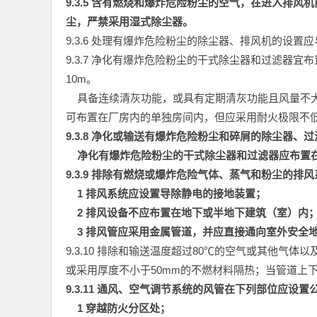
9.3.5
含有燃烧和爆炸危险粉尘的空气，在进入排风机
尘，严禁采用湿式除尘器。
9.3.6 处理有爆炸危险粉尘的除尘器、排风机的设
9.3.7 净化有爆炸危险粉尘的干式除尘器和过滤器
10m。
具备连续清灰功能，或具有定期清灰功能且风量不大于1
可布置在厂房内的单独房间内，但应采用耐火极限不低于3
9.3.8
净化或输送有爆炸危险粉尘和碎屑的除尘器、过
净化有爆炸危险粉尘的干式除尘器和过滤器应布置
9.3.9
排除有燃烧或爆炸危险气体、蒸气和粉尘的排风
1
排风系统应设置导除静电的接地装置；
2
排风设备不应布置在地下或半地下建筑（室）内
3
排风管应采用金属管道，并应直接通向室外安全
9.3.10 排除和输送温度超过80℃的空气或其他气
或采用厚度不小于50mm的不燃材料隔热；当管道上
9.3.11
通风、空气调节系统的风管在下列部位应设置公
1
穿越防火分区处；