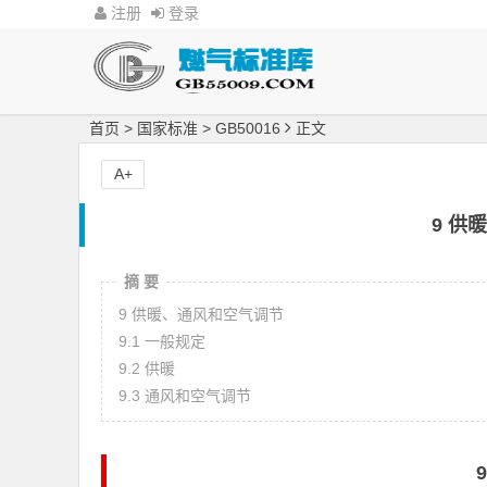
注册
登录
首页
>
国家标准
>
GB50016
正文
A+
9 供
摘 要
9 供暖、通风和空气调节
9.1 一般规定
9.2 供暖
9.3 通风和空气调节