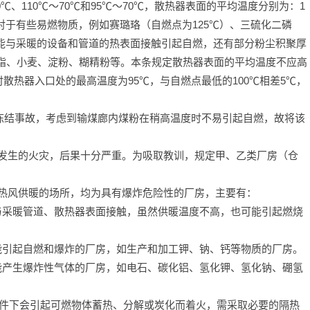
、110℃～70℃和95℃～70℃，散热器表面的平均温度分别为：1
0℃，对于有些易燃物质，例如赛璐珞（自燃点为125℃）、三硫化二磷
有可能与采暖的设备和管道的热表面接触引起自燃，还有部分粉尘积聚厚
树脂、小麦、淀粉、糊精粉等。本条规定散热器表面的平均温度不应高
这时散热器入口处的最高温度为95℃，与自燃点最低的100℃相差5℃，
结事故，考虑到输煤廊内煤粉在稍高温度时不易引起自燃，故将该
明火发生的火灾，后果十分严重。为吸取教训，规定甲、乙类厂房（仓
使用热风供暖的场所，均为具有爆炸危险性的厂房，主要有：
与采暖管道、散热器表面接触，虽然供暖温度不高，也可能引起燃烧
能引起自燃和爆炸的厂房，如生产和加工钾、钠、钙等物质的厂房。
能产生爆炸性气体的厂房，如电石、碳化铝、氢化钾、氢化钠、硼氢
在特定条件下会引起可燃物体蓄热、分解或炭化而着火，需采取必要的隔热