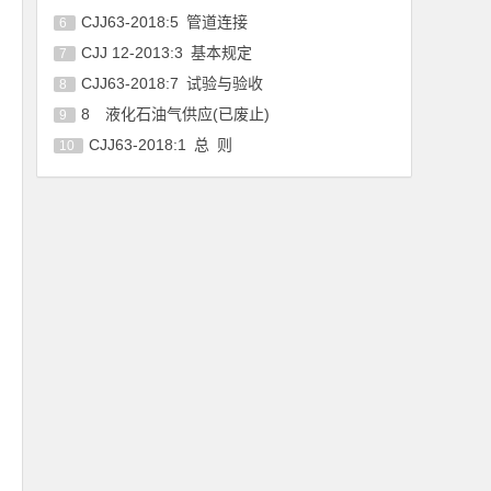
CJJ63-2018:5 管道连接
6
CJJ 12-2013:3 基本规定
7
CJJ63-2018:7 试验与验收
8
8 液化石油气供应(已废止)
9
CJJ63-2018:1 总 则
10