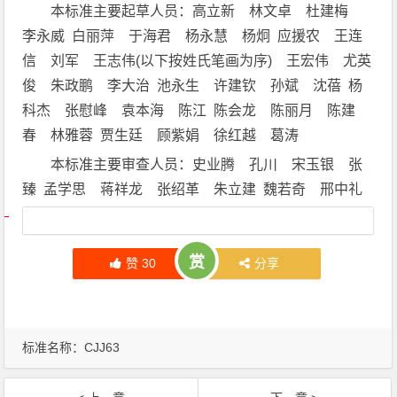
本标准主要起草人员：高立新 林文卓 杜建梅
李永威 白丽萍 于海君 杨永慧 杨炯 应援农 王连
信 刘军 王志伟(以下按姓氏笔画为序) 王宏伟 尤英
俊 朱政鹏 李大治 池永生 许建钦 孙斌 沈蓓 杨
科杰 张慰峰 袁本海 陈江 陈会龙 陈丽月 陈建
春 林雅蓉 贾生廷 顾紫娟 徐红越 葛涛
本标准主要审查人员：史业腾 孔川 宋玉银 张
臻 孟学思 蒋祥龙 张绍革 朱立建 魏若奇 邢中礼
文章导航
赏
赞
30
分享
标准名称：
CJJ63